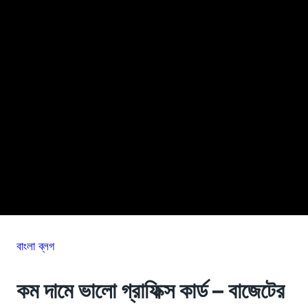
বাংলা ব্লগ
কম দামে ভালো গ্রাফিক্স কার্ড – বাজেটের