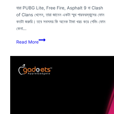
যারা PUBG Lite, Free Fire, Asphalt 9 বা Clash
of Clans খেলেন, তারা জানেন একটা স্মুথ পারফরম্যান্সের ফোন
কতটা জরুরি। তবে সবসময় কি অনেক টাকা খরচ করে গেমিং ফোন
কেনা…
১০,০০০
Read More
হাজার
টাকার
গেমিং
ফোন