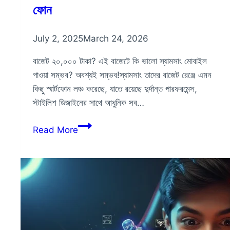
ফোন
July 2, 2025
March 24, 2026
বাজেট ২০,০০০ টাকা? এই বাজেটে কি ভালো স্যামসাং মোবাইল
পাওয়া সম্ভব? অবশ্যই সম্ভব!স্যামসাং তাদের বাজেট রেঞ্জে এমন
কিছু স্মার্টফোন লঞ্চ করেছে, যাতে রয়েছে দুর্দান্ত পারফরমেন্স,
স্টাইলিশ ডিজাইনের সাথে আধুনিক সব…
২০,০০০
Read More
টাকার
মধ্যে
সেরা
স্যামসাং
মোবাইল
ফোন