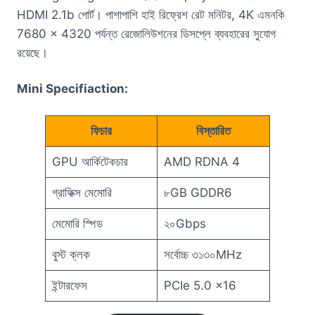
HDMI 2.1b পোর্ট। পাশাপাশি হাই রিফ্রেশ রেট মনিটর, 4K এমনকি
7680 × 4320 পর্যন্ত রেজোলিউশনের ডিসপ্লে ব্যবহারের সুযোগ
রয়েছে।
Mini Specifiaction:
ফিচার
বিস্তারিত
GPU আর্কিটেকচার
AMD RDNA 4
গ্রাফিক্স মেমোরি
৮GB GDDR6
মেমোরি স্পিড
২০Gbps
বুস্ট ক্লক
সর্বোচ্চ ৩১৩০MHz
ইন্টারফেস
PCIe 5.0 x16