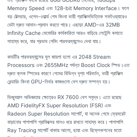
এই গ্রাফিক্স কার্ডে রয়েছে 8GB GDDR6 মেমোরি, 18Gbps
Memory Speed এবং 128-bit Memory Interface। ফলে
বড় টেক্সচার, ওপেন-ওয়ার্ল্ড গেম কিংবা ভারী গ্রাফিক্সভিত্তিক সফটওয়্যারেও
ডেটা দ্রুত আদান-প্রদান করতে পারে। এছাড়া AMD-এর 32MB
Infinity Cache মেমোরির কার্যকারিতা আরও বাড়িয়ে লেটেন্সি কমাতে
সাহায্য করে, যার প্রভাব গেমিং পারফরম্যান্সেও দেখা যায়।
কার্ডটির পারফরম্যান্সের মূল জায়গা হলো এর 2048 Stream
Processors এবং 2655MHz পর্যন্ত Boost Clock স্পিড।এত
দ্রুত ক্লক স্পিডের কারণে গেমের বিভিন্ন দৃশ্য পরিবর্তন, ভারী গ্রাফিক্স
রেন্ডারিং কিংবা GPU-নির্ভর কাজগুলো বেশ দ্রুত সম্পন্ন হয়।
ভিজ্যুয়াল অভিজ্ঞতার ক্ষেত্রেও RX 7600 বেশ সমৃদ্ধ। এতে রয়েছে
AMD FidelityFX Super Resolution (FSR) এবং
Radeon Super Resolution সাপোর্ট, যা অনেক গেমে ফ্রেমরেট
বাড়ানোর পাশাপাশি গ্রাফিক্সের মানও ধরে রাখতে সাহায্য করে। পাশাপাশি
Ray Tracing সাপোর্ট থাকায় আলো, ছায়া এবং রিফ্লেকশনের মতো