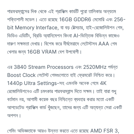
পারফরম্যান্সের দিক থেকে এই গ্রাফিক্স কার্ডটি পুরো তালিকার অন্যতম
শক্তিশালী মডেল। এতে রয়েছে 16GB GDDR6 মেমোরি এবং 256-
bit Memory Interface, যা বড় টেক্সচার, হাই-রেজোলিউশন গেম,
ভিডিও এডিটিং, থ্রিডি অ্যানিমেশন কিংবা AI-ভিত্তিক বিভিন্ন কাজেও
দারুণ সক্ষমতা দেখায়। বিশেষ করে দীর্ঘমেয়াদে লেটেস্টসব AAA গেম
খেলার জন্য 16GB VRAM বেশ উপযোগী।
এর 3840 Stream Processors এবং 2520MHz পর্যন্ত
Boost Clock লেটেস্ট গেমগুলোতে হাই ফ্রেমরেট নিশ্চিত করে।
1440p Ultra Settings-সহ এমনকি অনেক গেমে 4K
রেজোলিউশনেও এটি চমৎকার পারফরম্যান্স দিতে সক্ষম। তাই যারা শুধু
বর্তমান নয়, আগামী কয়েক বছর নিশ্চিন্তে ব্যবহার করার মতো একটি
আপডেটেড গ্রাফিক্স কার্ড খুঁজছেন, তাদের জন্য এটি অত্যন্ত সেরা একটি
অপশন।
গেমিং অভিজ্ঞতাকে আরও উন্নত করতে এতে রয়েছে AMD FSR 3,