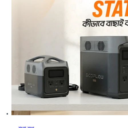
কিছু,
কিন্তু
আছে
সবকিছু
বাংলা ব্লগ