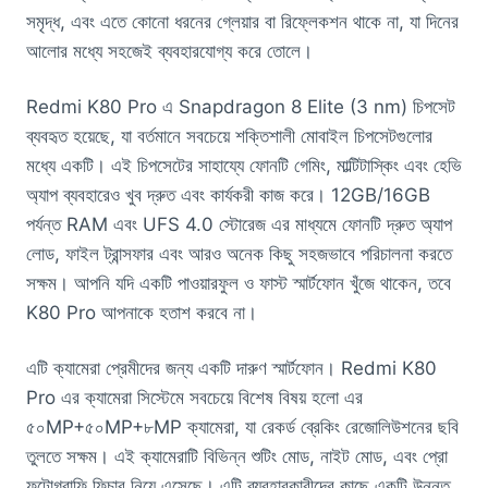
সমৃদ্ধ, এবং এতে কোনো ধরনের গ্লেয়ার বা রিফ্লেকশন থাকে না, যা দিনের
আলোর মধ্যে সহজেই ব্যবহারযোগ্য করে তোলে।
Redmi K80 Pro এ Snapdragon 8 Elite (3 nm) চিপসেট
ব্যবহৃত হয়েছে, যা বর্তমানে সবচেয়ে শক্তিশালী মোবাইল চিপসেটগুলোর
মধ্যে একটি। এই চিপসেটের সাহায্যে ফোনটি গেমিং, মাল্টিটাস্কিং এবং হেভি
অ্যাপ ব্যবহারেও খুব দ্রুত এবং কার্যকরী কাজ করে। 12GB/16GB
পর্যন্ত RAM এবং UFS 4.0 স্টোরেজ এর মাধ্যমে ফোনটি দ্রুত অ্যাপ
লোড, ফাইল ট্রান্সফার এবং আরও অনেক কিছু সহজভাবে পরিচালনা করতে
সক্ষম। আপনি যদি একটি পাওয়ারফুল ও ফাস্ট স্মার্টফোন খুঁজে থাকেন, তবে
K80 Pro আপনাকে হতাশ করবে না।
এটি ক্যামেরা প্রেমীদের জন্য একটি দারুণ স্মার্টফোন। Redmi K80
Pro এর ক্যামেরা সিস্টেমে সবচেয়ে বিশেষ বিষয় হলো এর
৫০MP+৫০MP+৮MP ক্যামেরা, যা রেকর্ড ব্রেকিং রেজোলিউশনের ছবি
তুলতে সক্ষম। এই ক্যামেরাটি বিভিন্ন শুটিং মোড, নাইট মোড, এবং প্রো
ফটোগ্রাফি ফিচার নিয়ে এসেছে। এটি ব্যবহারকারীদের কাছে একটি উন্নত