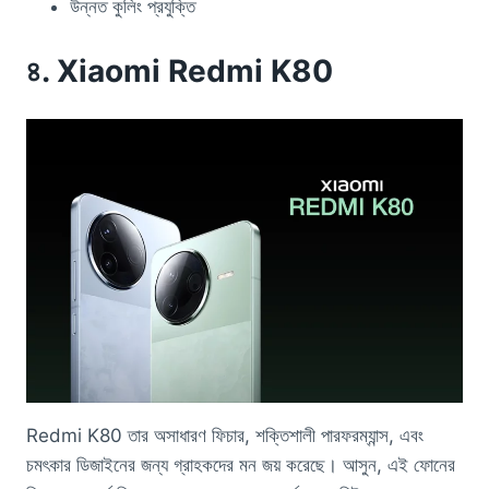
উন্নত কুলিং প্রযুক্তি
৪. Xiaomi Redmi K80
Redmi K80 তার অসাধারণ ফিচার, শক্তিশালী পারফরম্যান্স, এবং
চমৎকার ডিজাইনের জন্য গ্রাহকদের মন জয় করেছে। আসুন, এই ফোনের