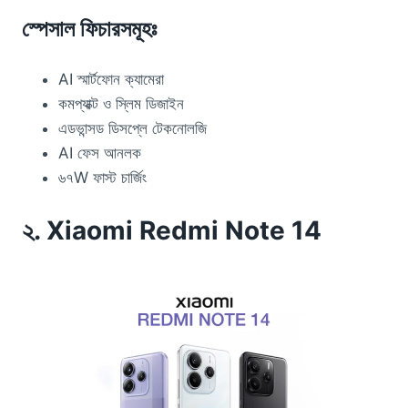
স্পেসাল ফিচারসমূহঃ
AI স্মার্টফোন ক্যামেরা
কমপ্যাক্ট ও স্লিম ডিজাইন
এডভান্সড ডিসপ্লে টেকনোলজি
AI ফেস আনলক
৬৭W ফাস্ট চার্জিং
২. Xiaomi Redmi Note 14