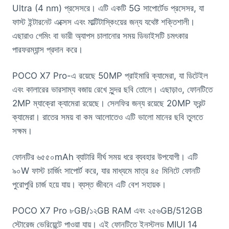
Ultra (4 nm) প্রসেসরে। এটি একটি 5G সাপোর্টেড প্রসেসর, যা
ফাস্ট ইন্টারনেট এক্সেস এবং মাল্টিটাস্কিংয়ের জন্য যথেষ্ট শক্তিশালী।
এছারাও গেমিং বা ভারী অ্যাপস চালানোর সময় ডিভাইসটি চমৎকার
পারফরম্যান্স প্রদান করে।
POCO X7 Pro-এ রয়েছে 50MP প্রাইমারি ক্যামেরা, যা ডিটেইল
এবং কালারের ভারসাম্য বজায় রেখে সুন্দর ছবি তোলে। এছাড়াও, ফোনটিতে
2MP ম্যাক্রো ক্যামেরা রয়েছে। সেলফির জন্য রয়েছে 20MP ফ্রন্ট
ক্যামেরা। রাতের সময় বা কম আলোতেও এটি ভালো মানের ছবি তুলতে
সক্ষম।
ফোনটির ৬৫৫০mAh ব্যাটারি দীর্ঘ সময় ধরে ব্যবহার উপযোগী। এটি
৯০W ফাস্ট চার্জিং সাপোর্ট করে, যার মাধ্যমে মাত্র ৪৫ মিনিটে ফোনটি
পুরোপুরি চার্জ হয়ে যায়। ব্যস্ত জীবনে এটি বেশ সহায়ক।
POCO X7 Pro ৮GB/১২GB RAM এবং ২৫৬GB/512GB
স্টোরেজ ভেরিয়েন্টে পাওয়া যায়। এই ফোনটিতে ইনস্টলড MIUI 14