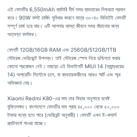
এই ফোনটির 6,550mAh ব্যাটারি দীর্ঘ সময় ব্যবহারের নিশ্চয়তা প্রদান
করে। 90W ফাস্ট চার্জিং সুবিধার কারণে মাত্র ৩০-৪০ মিনিটেই ফোনটি
সম্পূর্ণ চার্জ হয়ে যায়। এটি আপনার ব্যস্ত জীবনে সময় বাঁচানোর জন্য
অত্যন্ত কার্যকর।
ফোনটি 12GB/16GB RAM এবং 256GB/512GB/1TB
স্টোরেজ ভেরিয়েন্টে উপলব্ধ। তাই স্টোরেজ স্পেস নিয়ে দুশ্চিন্তা করার
কোনো প্রয়োজন নেই। তাছাড়া এই ডিভাইসটি MIUI 14 (অ্যান্ড্রয়েড
14) অপারেটিং সিস্টেমে চলে, যা ব্যবহারকারীদের আরও স্মার্ট এবং স্মুথ
অভিজ্ঞতা দেয়।
Xiaomi Redmi K80-এর দাম তার ফিচার অনুসারে যথেষ্ট
যুক্তিসঙ্গত। বাংলাদেশে ফোনটির দাম প্রায় ৪৫,০০০ থেকে ৫০,০০০
টাকার মধ্যে হতে পারে (ভেরিয়েন্ট অনুযায়ী)। ফোনটি এখন ই-কমার্স
প্ল্যাটফর্মে পাওয়া যাচ্ছে।