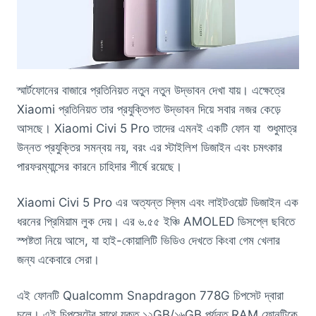
স্মার্টফোনের বাজারে প্রতিনিয়ত নতুন নতুন উদ্ভাবন দেখা যায়। এক্ষেত্রে
Xiaomi প্রতিনিয়ত তার প্রযুক্তিগত উদ্ভাবন দিয়ে সবার নজর কেড়ে
আসছে। Xiaomi Civi 5 Pro তাদের এমনই একটি ফোন যা শুধুমাত্র
উন্নত প্রযুক্তির সমন্বয় নয়, বরং এর স্টাইলিশ ডিজাইন এবং চমৎকার
পারফরম্যান্সের কারনে চাহিদার শীর্ষে রয়েছে।
Xiaomi Civi 5 Pro এর অত্যন্ত স্লিম এবং লাইটওয়েট ডিজাইন এক
ধরনের প্রিমিয়াম লুক দেয়। এর ৬.৫৫ ইঞ্চি AMOLED ডিসপ্লে ছবিতে
স্পষ্টতা নিয়ে আসে, যা হাই-কোয়ালিটি ভিডিও দেখতে কিংবা গেম খেলার
জন্য একেবারে সেরা।
এই ফোনটি Qualcomm Snapdragon 778G চিপসেট দ্বারা
চলে। এই চিপসেটের সাথে যুক্ত ১২GB/১৬GB পর্যন্ত RAM ফোনটিকে