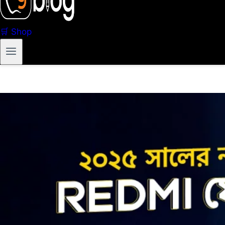
🛒 Shop