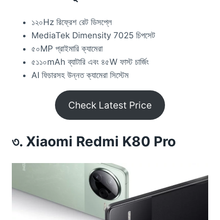
১২০Hz রিফ্রেশ রেট ডিসপ্লে
MediaTek Dimensity 7025 চিপসেট
৫০MP প্রাইমারি ক্যামেরা
৫১১০mAh ব্যাটারি এবং ৪৫W ফাস্ট চার্জিং
AI ফিচারসহ উন্নত ক্যামেরা সিস্টেম
Check Latest Price
৩. Xiaomi Redmi K80 Pro