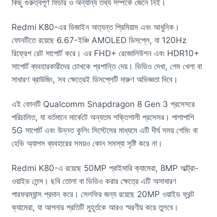
কিছু গুরুত্বপূর্ণ ফিচার ও অন্যান্য তথ্য সম্পর্কে জেনে নিই।
Redmi K80-এর ডিজাইন অত্যন্ত প্রিমিয়াম এবং আধুনিক।
ফোনটিতে রয়েছে 6.67-ইঞ্চি AMOLED ডিসপ্লে, যা 120Hz
রিফ্রেশ রেট সাপোর্ট করে। এর FHD+ রেজোলিউশন এবং HDR10+
সাপোর্ট ব্যবহারকারীদের চোখকে প্রশান্তি দেয়। ভিডিও দেখা, গেম খেলা বা
সাধারণ ব্রাউজিং, সব ক্ষেত্রেই ডিসপ্লেটি দারুণ অভিজ্ঞতা দিবে।
এই ফোনটি Qualcomm Snapdragon 8 Gen 3 প্রসেসরে
পরিচালিত, যা বর্তমানে মার্কেটে অন্যতম শক্তিশালী প্রসেসর। পাশাপাশি
5G সাপোর্ট এবং উন্নত কুলিং সিস্টেমের মাধ্যমে এটি দীর্ঘ সময় গেমিং বা
হেভি অ্যাপস ব্যবহারের সময়ও কোন সমস্যা সৃষ্টি করে না।
Redmi K80-এ রয়েছে 50MP প্রাইমারি ক্যামেরা, 8MP আল্ট্রা-
ওয়াইড লেন্স। ছবি তোলা বা ভিডিও করার ক্ষেত্রে এটি অসাধারণ
পারফরম্যান্স প্রদান করে। সেলফির জন্য রয়েছে 20MP ওয়াইড ফ্রন্ট
ক্যামেরা, যা আপনার প্রতিটি মুহূর্তকে আরও স্মরণীয় করে তুলবে।