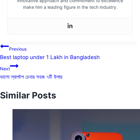
innovative approach and commitment to excellence
make him a leading figure in the tech industry.
Post
Previous
Best laptop under 1 Lakh in Bangladesh
navigation
Next
ভালো ল্যাপটপ চেনার সহজ ৭টি উপায়
Similar Posts